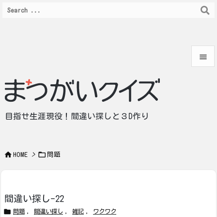


メニュ

サイド
目指せ生涯現役！間違い探しと３D作り

前へ



HOME
>
問題
次へ

検索
間違い探し-22

問題
,
間違い探し
,
雑記
,
ワクワク