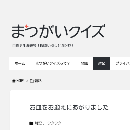
目指せ生涯現役！間違い探しと３D作り
ホーム
まつがいクイズって？
問題
雑記
プライバ


HOME
>
雑記
お皿をお迎えにあがりました

雑記
,
ワクワク