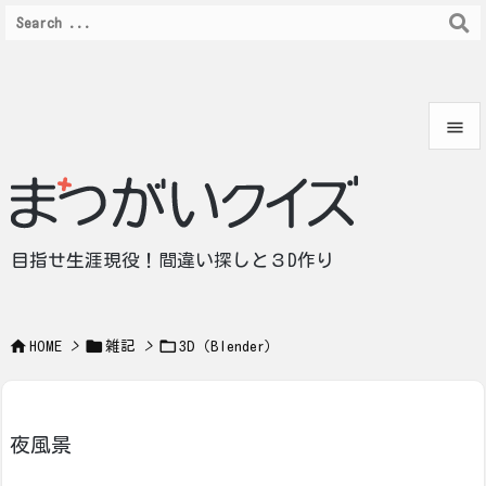


メニュ

サイド
目指せ生涯現役！間違い探しと３D作り

前へ




HOME
>
雑記
>
3D（Blender）
次へ

検索
夜風景