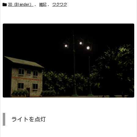

3D（Blender）
,
雑記
,
ワクワク
ライトを点灯